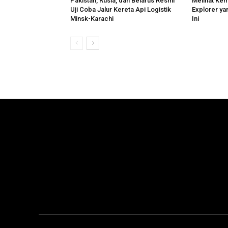
Pakistan, Rusia, dan Belarus Resmi
Melihat Ke
Uji Coba Jalur Kereta Api Logistik
Explorer ya
Minsk-Karachi
Ini