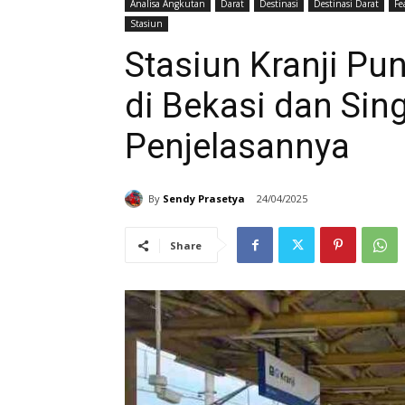
Analisa Angkutan
Darat
Destinasi
Destinasi Darat
Fe
Stasiun
Stasiun Kranji P
di Bekasi dan Sing
Penjelasannya
By
Sendy Prasetya
24/04/2025
Share