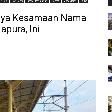
atured
Hot News
Jadwal Perjalanan
Kereta
Moda darat
Point
unya Kesamaan Nama
apura, Ini