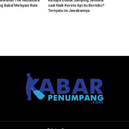
mewahan The Nusantara
Kenapa Duduk Samping Jendela
ng Bakal Melayani Rute
saat Naik Kereta Api itu Berisiko?
Ternyata Ini Jawabannya