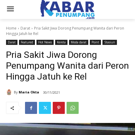
Home
Darat
Pria Sakit Jiwa Dorong Penumpang Wanita dari Peron
Hingga Jatuh ke Rel
Darat
Featured
Hot News
Kereta
Moda darat
Point
Stasiun
Pria Sakit Jiwa Dorong
Penumpang Wanita dari Peron
Hingga Jatuh ke Rel
By
Maria Okta
30/11/2021