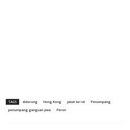
TAGS
didorong
Hong Kong
jatuh ke rel
Penumpang
penumpang ganguan jiwa
Peron