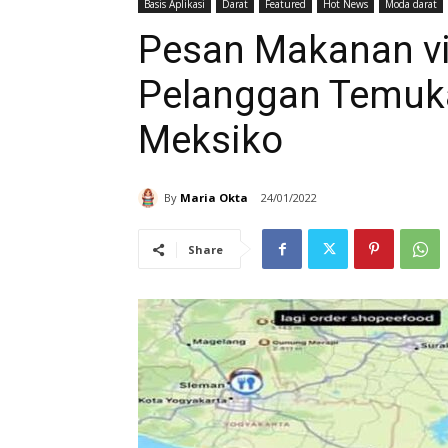
Basis Aplikasi
Darat
Featured
Hot News
Moda darat
Pesan Makanan via
Pelanggan Temuk
Meksiko
By
Maria Okta
24/01/2022
Share