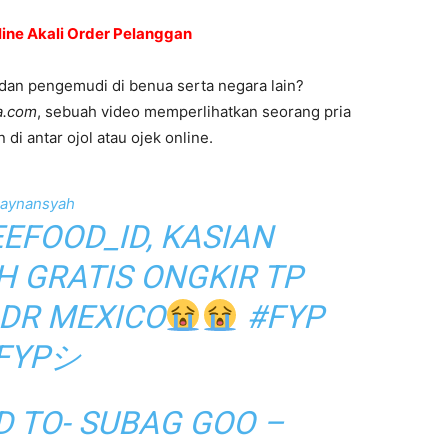
ine Akali Order Pelanggan
 dan pengemudi di benua serta negara lain?
a.com
, sebuah video memperlihatkan seorang pria
i antar ojol atau ojek online.
aynansyah
EFOOD_ID, KASIAN
H GRATIS ONGKIR TP
DR MEXICO
#FYP
FYPシ
D TO- SUBAG GOO –