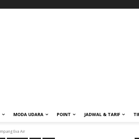
MODA UDARA
POINT
JADWAL & TARIF
TI
umpang Eva Air