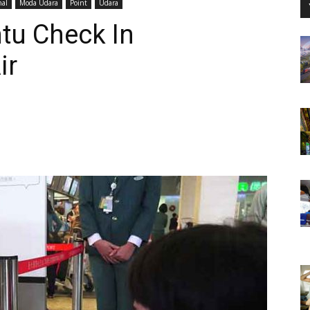
nal
Moda Udara
Point
Udara
tu Check In
ir