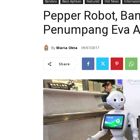
Bandara
Basis Aplikasi
Featured
Hot News
Internasio
Pepper Robot, Ban
Penumpang Eva A
By
Maria Okta
09/07/2017
Share