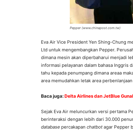
Pepper (www.chinapost.com.tw)
Eva Air Vice President Yen Shing-Chung m
Ltd untuk mengembangkan Pepper. Perusahaa
dimana mesin akan diperbaharui menjadi leb
informasi pelayanan dalam bahasa Inggris 
tahu kepada penumpang dimana areaa makan
area memudahkan letak area perbenlanjaan l
Baca juga:
Delta Airlines dan JetBlue Gun
Sejak Eva Air meluncurkan versi pertama P
berinteraksi dengan lebih dari 30.000 pe
database
percakapan
chatbot
agar Pepper b