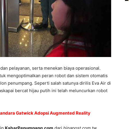
 dan pelayanan, serta menekan biaya operasional.
ntuk mengoptimalkan peran robot dan sistem otomatis
n penumpang. Seperti salah satunya dirilis Eva Air di
kapai bercat hijau putih ini telah meluncurkan robot
ndara Gatwick Adopsi Augmented Reality
tip
KabarPenumpang.com
dari
hinapost.com.tw