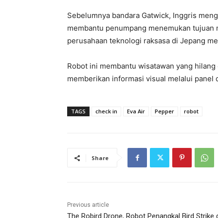
Sebelumnya bandara Gatwick, Inggris men
membantu penumpang menemukan tujuan mere
perusahaan teknologi raksasa di Jepang me
Robot ini membantu wisatawan yang hilang 
memberikan informasi visual melalui panel d
TAGS
check in
Eva Air
Pepper
robot
Share
Previous article
The Robird Drone, Robot Penangkal Bird Strike 