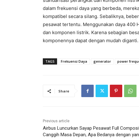
standarisasi perangkat dan komponen listrik
dalam frekuensi daya yang berbeda, mereka
kompatibel secara silang. Sebaliknya, beb
pesawat tertentu. Menggunakan daya 400 H
dan komponen listrik. Karena sebagian be
komponennya dapat dengan mudah diganti.
TAGS
Frekuensi Daya
generator
power frequ
Share
Previous article
Airbus Luncurkan Sayap Pesawat Full Composi
Canggih Masa Depan, Apa Bedanya dengan ya