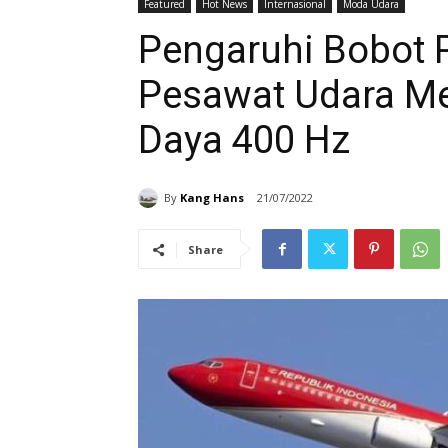
Featured
Hot News
Internasional
Moda Udara
Pengaruhi Bobot P
Pesawat Udara M
Daya 400 Hz
By
Kang Hans
21/07/2022
Share