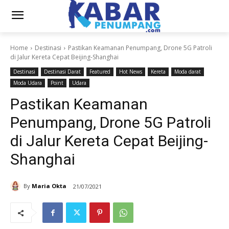
Home
Destinasi
Pastikan Keamanan Penumpang, Drone 5G Patroli
di Jalur Kereta Cepat Beijing-Shanghai
Destinasi
Destinasi Darat
Featured
Hot News
Kereta
Moda darat
Moda Udara
Point
Udara
Pastikan Keamanan
Penumpang, Drone 5G Patroli
di Jalur Kereta Cepat Beijing-
Shanghai
By
Maria Okta
21/07/2021