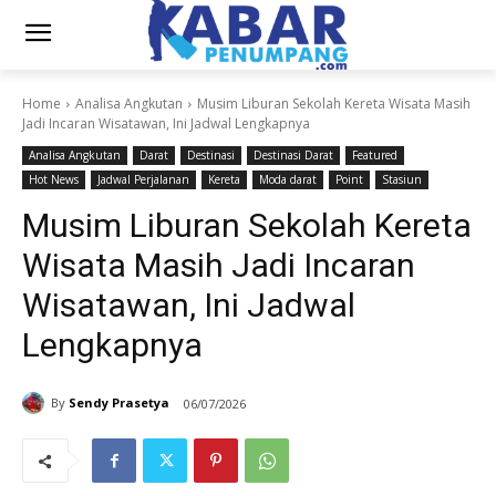
Home
Analisa Angkutan
Musim Liburan Sekolah Kereta Wisata Masih
Jadi Incaran Wisatawan, Ini Jadwal Lengkapnya
Analisa Angkutan
Darat
Destinasi
Destinasi Darat
Featured
Hot News
Jadwal Perjalanan
Kereta
Moda darat
Point
Stasiun
Musim Liburan Sekolah Kereta
Wisata Masih Jadi Incaran
Wisatawan, Ini Jadwal
Lengkapnya
By
Sendy Prasetya
06/07/2026