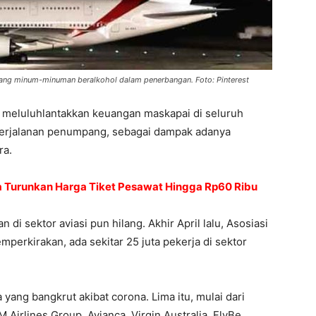
ang minum-minuman beralkohol dalam penerbangan. Foto: Pinterest
h meluluhlantakkan keuangan maskapai di seluruh
 perjalanan penumpang, sebagai dampak adanya
ra.
na Turunkan Harga Tiket Pesawat Hingga Rp60 Ribu
 di sektor aviasi pun hilang. Akhir April lalu, Asosiasi
mperkirakan, ada sekitar 25 juta pekerja di sektor
 yang bangkrut akibat corona. Lima itu, mulai dari
Airlines Group, Avianca, Virgin Australia, FlyBe,