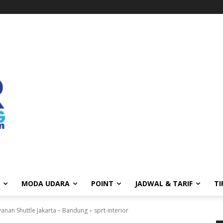
MODA UDARA
POINT
JADWAL & TARIF
TI
nan Shuttle Jakarta – Bandung
sprt-interior