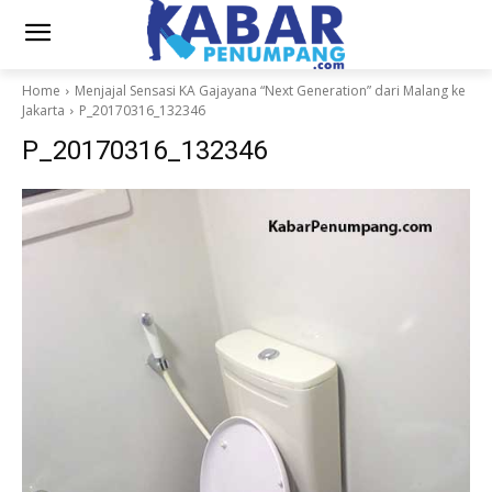
Home
Menjajal Sensasi KA Gajayana “Next Generation” dari Malang ke
Jakarta
P_20170316_132346
P_20170316_132346