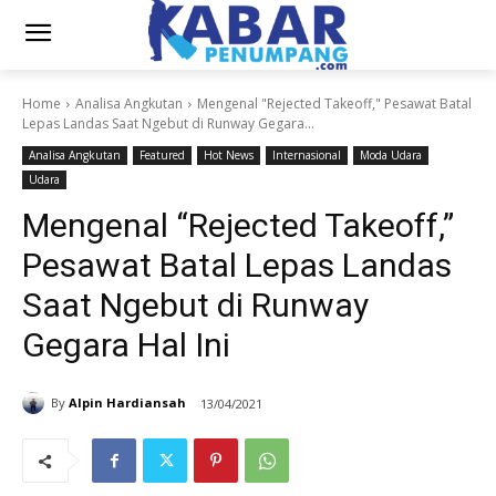
Home
Analisa Angkutan
Mengenal "Rejected Takeoff," Pesawat Batal
Lepas Landas Saat Ngebut di Runway Gegara...
Analisa Angkutan
Featured
Hot News
Internasional
Moda Udara
Udara
Mengenal “Rejected Takeoff,”
Pesawat Batal Lepas Landas
Saat Ngebut di Runway
Gegara Hal Ini
By
Alpin Hardiansah
13/04/2021