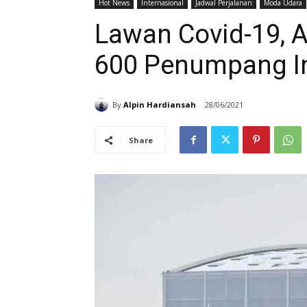
Hot News
Internasional
Jadwal Perjalanan
Moda Udara
Lawan Covid-19, A
600 Penumpang In
By
Alpin Hardiansah
28/06/2021
Share