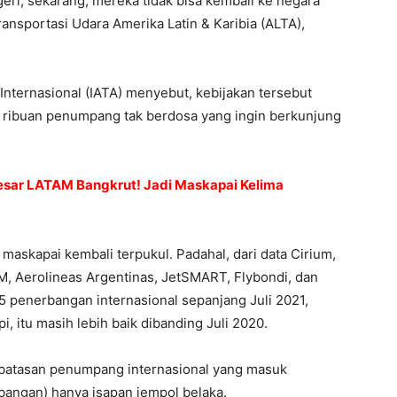
geri; sekarang, mereka tidak bisa kembali ke negara
ransportasi Udara Amerika Latin & Karibia (ALTA),
Internasional (IATA) menyebut, kebijakan tersebut
ribuan penumpang tak berdosa yang ingin berkunjung
esar LATAM Bangkrut! Jadi Maskapai Kelima
 maskapai kembali terpukul. Padahal, dari data Cirium,
M, Aerolineas Argentinas, JetSMART, Flybondi, dan
5 penerbangan internasional sepanjang Juli 2021,
i, itu masih lebih baik dibanding Juli 2020.
batasan penumpang internasional yang masuk
bangan) hanya isapan jempol belaka.