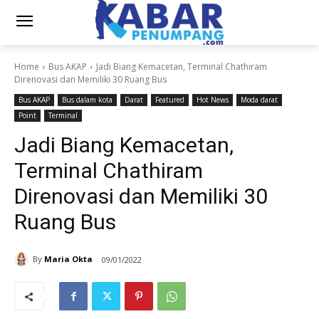
Home
Bus AKAP
Jadi Biang Kemacetan, Terminal Chathiram
Direnovasi dan Memiliki 30 Ruang Bus
Bus AKAP
Bus dalam kota
Darat
Featured
Hot News
Moda darat
Point
Terminal
Jadi Biang Kemacetan,
Terminal Chathiram
Direnovasi dan Memiliki 30
Ruang Bus
By
Maria Okta
09/01/2022