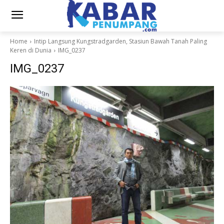
Home
Intip Langsung Kungstradgarden, Stasiun Bawah Tanah Paling
Keren di Dunia
IMG_0237
IMG_0237