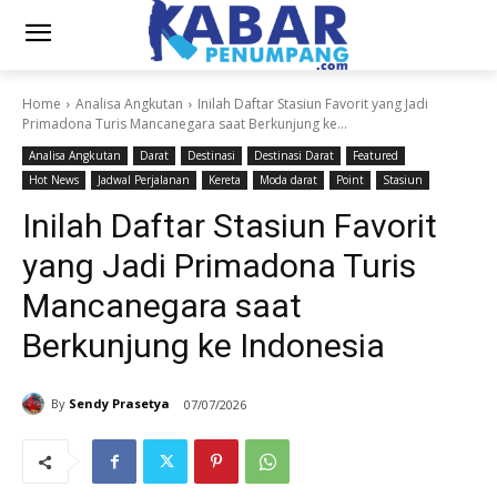
Home
Analisa Angkutan
Inilah Daftar Stasiun Favorit yang Jadi
Primadona Turis Mancanegara saat Berkunjung ke...
Analisa Angkutan
Darat
Destinasi
Destinasi Darat
Featured
Hot News
Jadwal Perjalanan
Kereta
Moda darat
Point
Stasiun
Inilah Daftar Stasiun Favorit
yang Jadi Primadona Turis
Mancanegara saat
Berkunjung ke Indonesia
By
Sendy Prasetya
07/07/2026