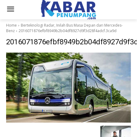
Home
Berteknologi Radar, Inilah Bus Masa Depan dari Mercedes-
Benz
2016071876efbf8949b2b04df8927d9f3d28f4adcf.3ca9d
2016071876efbf8949b2b04df8927d9f3d