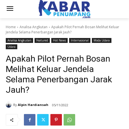
Home
Analisa Angkutan
Apakah Pilot Pernah Bosan Melihat Keluar
Jendela Selama Penerbangan Jarak Jauh?
Analisa Angkutan
Featured
Hot News
Internasional
Moda Udara
Udara
Apakah Pilot Pernah Bosan
Melihat Keluar Jendela
Selama Penerbangan Jarak
Jauh?
By
Alpin Hardiansah
05/11/2022