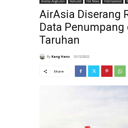
Analisa Angkutan
Featured
Hot News
Internasional
AirAsia Diserang 
Data Penumpang 
Taruhan
By
Kang Hans
12/12/2022
Share