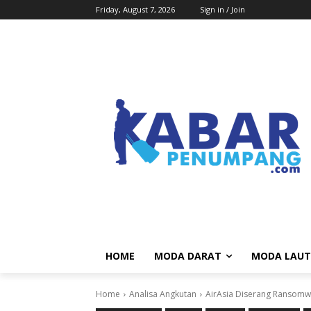
Friday, August 7, 2026
Sign in / Join
HOME
MODA DARAT
MODA LAUT
Home
Analisa Angkutan
AirAsia Diserang Ransomw