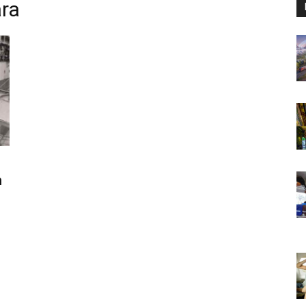
ara
m