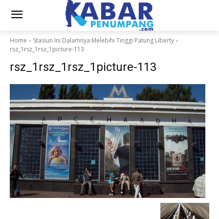
Home
Stasiun Ini Dalamnya Melebihi Tinggi Patung Liberty
rsz_1rsz_1rsz_1picture-113
rsz_1rsz_1rsz_1picture-113