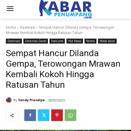
Home
Destinasi
Sempat Hancur Dilanda Gempa, Terowongan
Mrawan Kembali Kokoh Hingga Ratusan Tahun
Destinasi
Destinasi Darat
Featured
Hot News
Kereta
Moda darat
Sempat Hancur Dilanda
Gempa, Terowongan Mrawan
Kembali Kokoh Hingga
Ratusan Tahun
By
Sendy Prasetya
08/02/2025