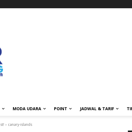
MODA UDARA
POINT
JADWAL & TARIF
TI
st!
canary-islands