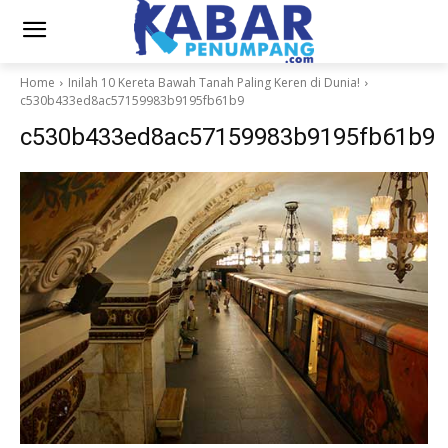
Home
Inilah 10 Kereta Bawah Tanah Paling Keren di Dunia!
c530b433ed8ac57159983b9195fb61b9
c530b433ed8ac57159983b9195fb61b9