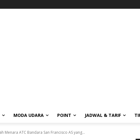
MODA UDARA
POINT
JADWAL & TARIF
TI
ilah Menara ATC Bandara San Francisco AS yang...