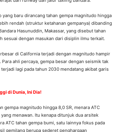
jat dari runway dan jalur taxiing bandara.
o yang baru dirancang tahan gempa magnitudo hingga
 lebih rendah (struktur ketahanan gempanya) dibanding
 Bandara Hasunuddin, Makassar, yang disebut tahan
 sesuai dengan masukan dari disiplin ilmu terkait.
rbesar di California terjadi dengan magnitudo hampir
Para ahli percaya, gempa besar dengan seismik tak
terjadi lagi pada tahun 2030 mendatang akibat garis
i di Dunia, Ini Dia!
ahan gempa magnitudo hingga 8,0 SR, menara ATC
 yang menawan. Itu kenapa ditunjuk dua arsitek
ra ATC tahan gempa bumi, satu lainnya fokus pada
asil gemilang berupa sederet penghargaan