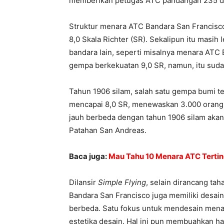
memberikan petugas ATC pandangan 235 dera
Struktur menara ATC Bandara San Francisc
8,0 Skala Richter (SR). Sekalipun itu masih
bandara lain, seperti misalnya menara ATC
gempa berkekuatan 9,0 SR, namun, itu sudah
Tahun 1906 silam, salah satu gempa bumi te
mencapai 8,0 SR, menewaskan 3.000 orang. 
jauh berbeda dengan tahun 1906 silam akan 
Patahan San Andreas.
Baca juga:
Mau Tahu 10 Menara ATC Tertingg
Dilansir
Simple Flying
, selain dirancang t
Bandara San Francisco juga memiliki desain
berbeda. Satu fokus untuk mendesain mena
estetika desain. Hal ini pun membuahkan h