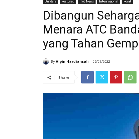
Bandara
Featured
Hot News
Internasional
Point
Dibangun Seharga R
Menara ATC Banda
yang Tahan Gempa
By
Alpin Hardiansah
05/09/2022
Share