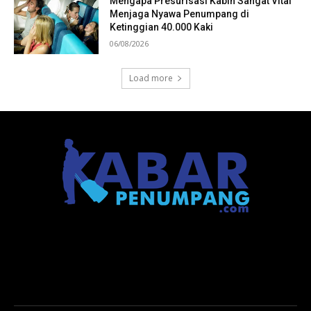
Mengapa Presurisasi Kabin Sangat Vital
Menjaga Nyawa Penumpang di
Ketinggian 40.000 Kaki
06/08/2026
Load more