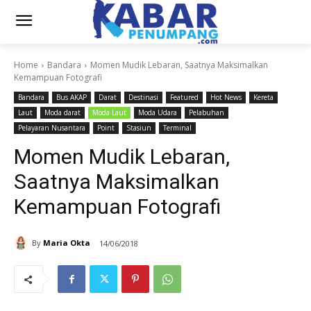
Home
Bandara
Momen Mudik Lebaran, Saatnya Maksimalkan
Kemampuan Fotografi
Bandara
Bus AKAP
Darat
Destinasi
Featured
Hot News
Kereta
Laut
Moda darat
Moda Laut
Moda Udara
Pelabuhan
Pelayaran Nusantara
Point
Stasiun
Terminal
Momen Mudik Lebaran,
Saatnya Maksimalkan
Kemampuan Fotografi
By
Maria Okta
14/06/2018