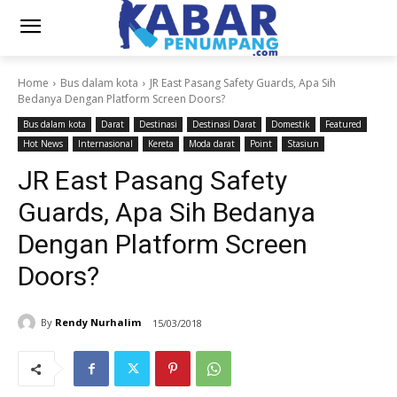
Home
Bus dalam kota
JR East Pasang Safety Guards, Apa Sih
Bedanya Dengan Platform Screen Doors?
Bus dalam kota
Darat
Destinasi
Destinasi Darat
Domestik
Featured
Hot News
Internasional
Kereta
Moda darat
Point
Stasiun
JR East Pasang Safety
Guards, Apa Sih Bedanya
Dengan Platform Screen
Doors?
By
Rendy Nurhalim
15/03/2018