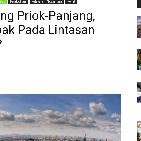
aut
Pelabuhan
Pelayaran Nusantara
Point
ung Priok-Panjang,
ak Pada Lintasan
?