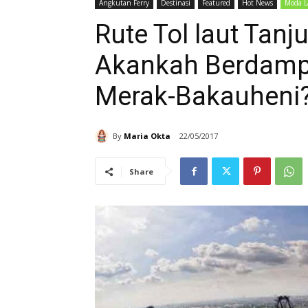
Angkutan Ferry
Destinasi
Featured
Hot News
Moda L
Rute Tol laut Tanj
Akankah Berdamp
Merak-Bakauheni
By
Maria Okta
22/05/2017
Share