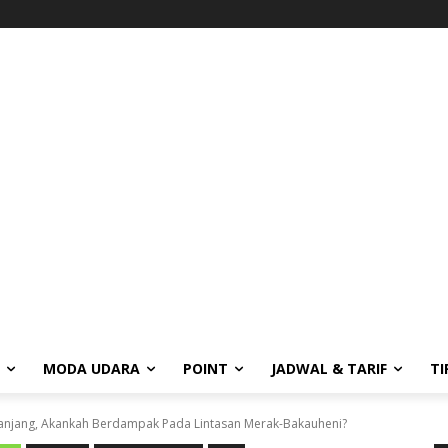
MODA UDARA
POINT
JADWAL & TARIF
TI
-Panjang, Akankah Berdampak Pada Lintasan Merak-Bakauheni?