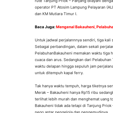
rute Tanjung Priok – Panjang dilayani dengan
operator PT Atosim Lampung Pelayaran (ALP)
dan KM Mutiara Timur I.
Baca Juga:
Mengenal Bakauheni, Pelabuh
Untuk jadwal perjalannnya sendiri, tiga kali
Sebagai perbandingan, dalam sekali perjal
PelabuhanBakauheni memakan waktu tiga hin
cuaca dan arus. Sedangkan dari Pelabuhan
waktu delapan hingga sepuluh jam perjalana
untuk ditempuh kapal ferry.
Tak hanya waktu tempuh, harga tiketnya se
Merak – Bakauheni hanya Rp15 ribu sedangk
terlihat lebih murah dan menghemat uang to
Bakauheni tidak ada tetapi di Tanjung Priok
nego antar pengelola dan pengemudinya.