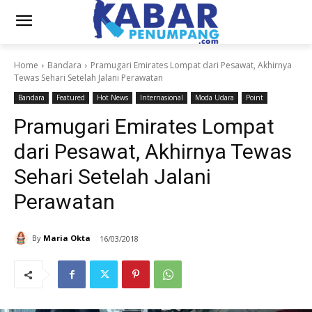
Home
Bandara
Pramugari Emirates Lompat dari Pesawat, Akhirnya
Tewas Sehari Setelah Jalani Perawatan
Bandara
Featured
Hot News
Internasional
Moda Udara
Point
Pramugari Emirates Lompat
dari Pesawat, Akhirnya Tewas
Sehari Setelah Jalani
Perawatan
By
Maria Okta
16/03/2018