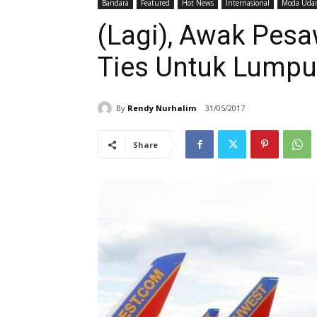
Bandara
Featured
Hot News
Internasional
Moda Uda
(Lagi), Awak Pes
Ties Untuk Lump
By
Rendy Nurhalim
31/05/2017
Share